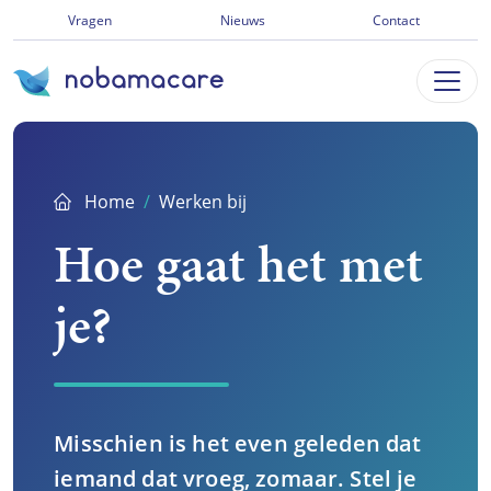
Ga
Vragen
Nieuws
Contact
direct
naar
inhoud
Home
Werken bij
Hoe gaat het met
je?
Misschien is het even geleden dat
iemand dat vroeg, zomaar. Stel je