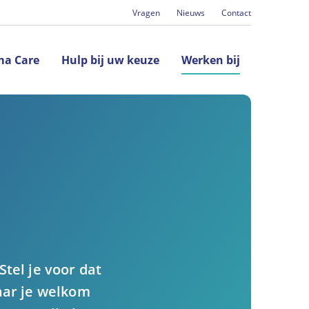
Vragen
Nieuws
Contact
(huidig)
a Care
Hulp bij uw keuze
Werken bij
tel je voor dat
aar je welkom