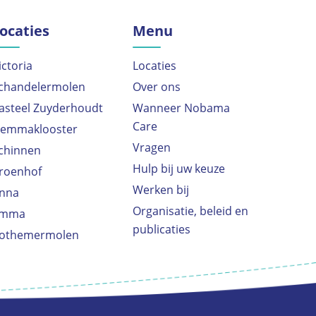
ocaties
Menu
ictoria
Locaties
chandelermolen
Over ons
asteel Zuyderhoudt
Wanneer Nobama
Care
emmaklooster
Vragen
chinnen
Hulp bij uw keuze
roenhof
Werken bij
nna
Organisatie, beleid en
mma
publicaties
othemermolen