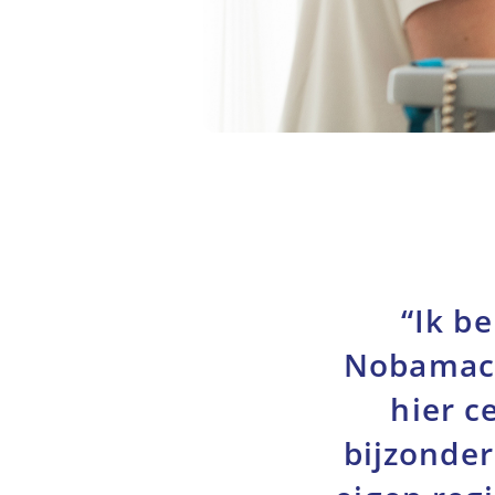
“Ik b
Nobamacar
hier c
bijzonde