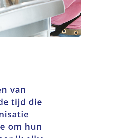
en van
e tijd die
nisatie
te om hun