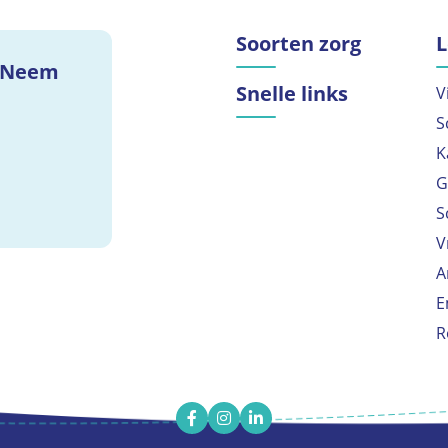
Soorten zorg
L
? Neem
Snelle links
V
S
K
G
S
V
A
E
R