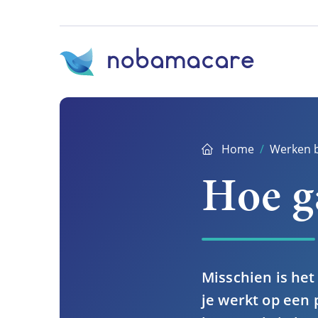
Ga
direct
naar
inhoud
Home
Werken b
Hoe ga
Misschien is het
je werkt op een 