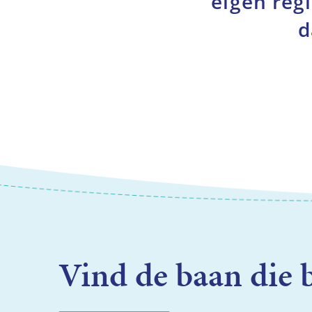
eigen regi
d
Vind de baan die b