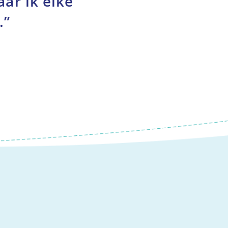
aar ik elke
.”