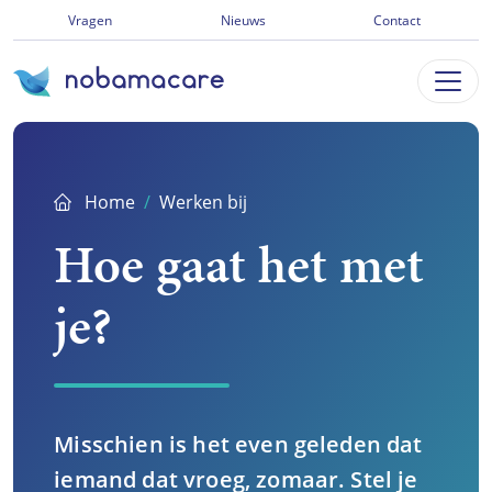
Ga
Vragen
Nieuws
Contact
direct
naar
inhoud
Home
Werken bij
Hoe gaat het met
je?
Misschien is het even geleden dat
iemand dat vroeg, zomaar. Stel je