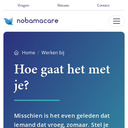
Ga
Vragen
Nieuws
Contact
direct
naar
inhoud
Home
Werken bij
Hoe gaat het met
je?
Misschien is het even geleden dat
iemand dat vroeg, zomaar. Stel je