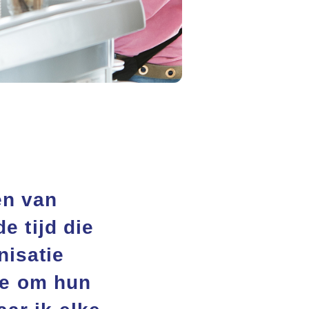
en van
e tijd die
nisatie
te om hun