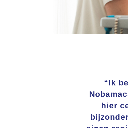
“Ik b
Nobamacar
hier c
bijzonde