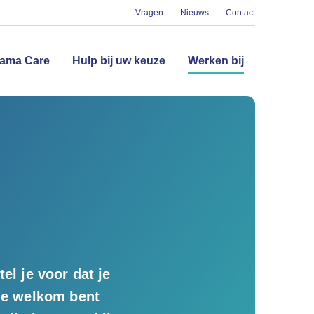
Vragen
Nieuws
Contact
(huidig)
ama Care
Hulp bij uw keuze
Werken bij
el je voor dat je
 je welkom bent