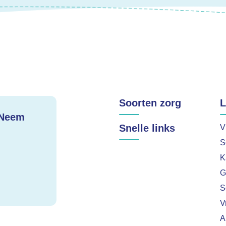
Soorten zorg
L
 Neem
Snelle links
V
S
K
G
S
V
A