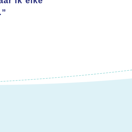
aar ik elke
.”