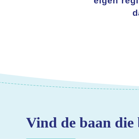
eigen regi
d
Vind de baan die 