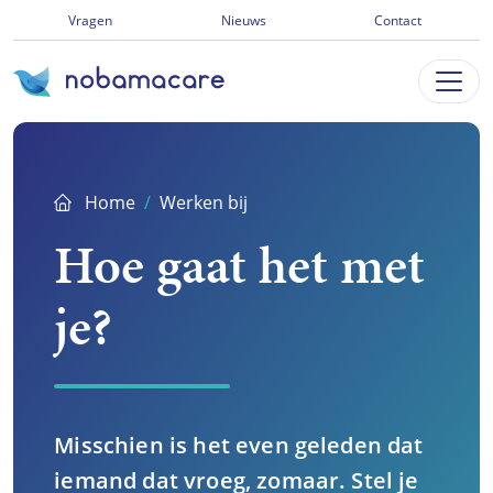
Ga
Vragen
Nieuws
Contact
direct
naar
inhoud
Home
Werken bij
Hoe gaat het met
je?
Misschien is het even geleden dat
iemand dat vroeg, zomaar. Stel je