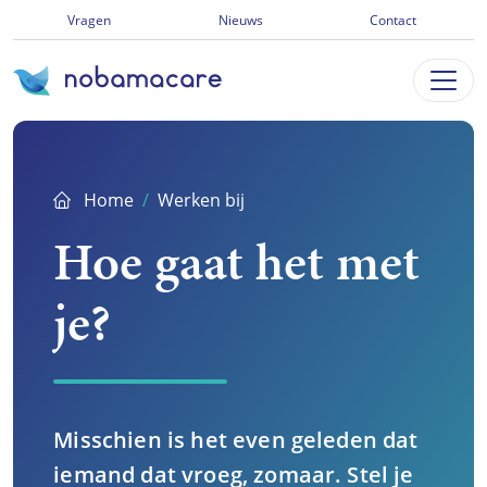
Ga
Vragen
Nieuws
Contact
direct
naar
inhoud
Home
Werken bij
Hoe gaat het met
je?
Misschien is het even geleden dat
iemand dat vroeg, zomaar. Stel je