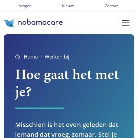
Ga
Vragen
Nieuws
Contact
direct
naar
inhoud
Home
Werken bij
Hoe gaat het met
je?
Misschien is het even geleden dat
iemand dat vroeg, zomaar. Stel je