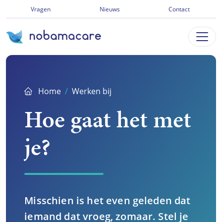
Ga
Vragen
Nieuws
Contact
direct
naar
inhoud
Home
Werken bij
Hoe gaat het met
je?
Misschien is het even geleden dat
iemand dat vroeg, zomaar. Stel je