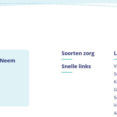
Soorten zorg
L
? Neem
Snelle links
V
S
K
G
S
V
A