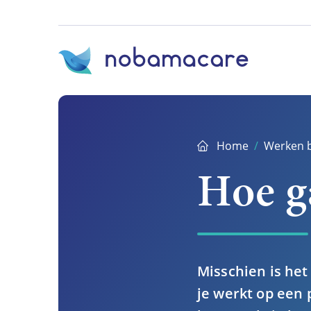
Ga
direct
naar
inhoud
Home
Werken b
Hoe ga
Misschien is het
je werkt op een 