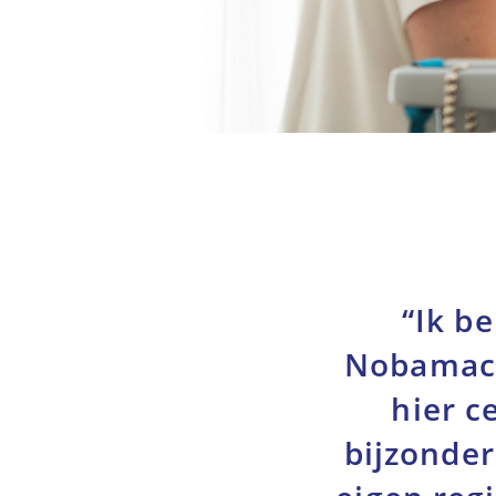
“Ik b
Nobamacar
hier c
bijzonde