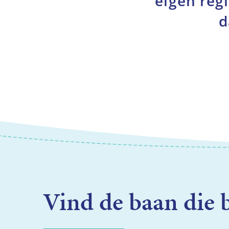
eigen regi
d
Vind de baan die b