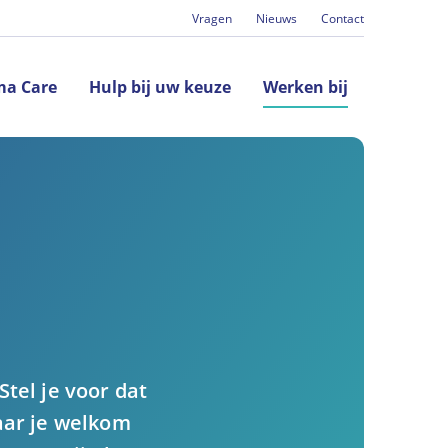
Vragen
Nieuws
Contact
(huidig)
a Care
Hulp bij uw keuze
Werken bij
tel je voor dat
aar je welkom