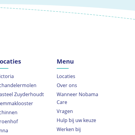
ocaties
Menu
ictoria
Locaties
chandelermolen
Over ons
asteel Zuyderhoudt
Wanneer Nobama
Care
emmaklooster
Vragen
chinnen
Hulp bij uw keuze
roenhof
Werken bij
nna