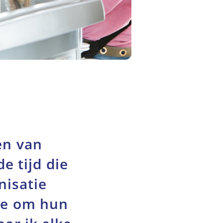
en van
e tijd die
nisatie
te om hun