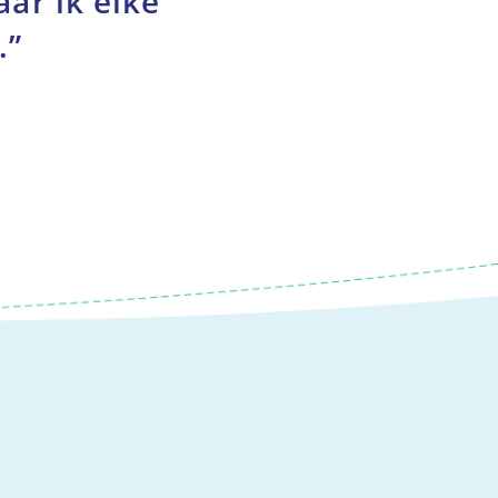
aar ik elke
.”