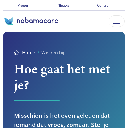
Ga
Vragen
Nieuws
Contact
direct
naar
inhoud
Home
Werken bij
Hoe gaat het met
je?
Misschien is het even geleden dat
iemand dat vroeg, zomaar. Stel je