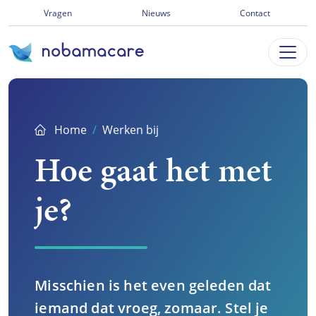
Ga
Vragen
Nieuws
Contact
direct
naar
inhoud
Home
Werken bij
Hoe gaat het met
je?
Misschien is het even geleden dat
iemand dat vroeg, zomaar. Stel je