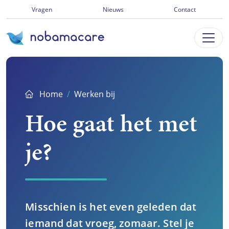
Ga
Vragen
Nieuws
Contact
direct
naar
inhoud
Home
Werken bij
Hoe gaat het met
je?
Misschien is het even geleden dat
iemand dat vroeg, zomaar. Stel je