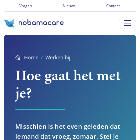
Ga
Vragen
Nieuws
Contact
direct
naar
inhoud
Home
Werken bij
Hoe gaat het met
je?
Misschien is het even geleden dat
iemand dat vroeg, zomaar. Stel je