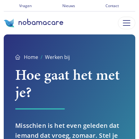
Ga
Vragen
Nieuws
Contact
direct
naar
inhoud
Home
Werken bij
Hoe gaat het met
je?
Misschien is het even geleden dat
iemand dat vroeg, zomaar. Stel je